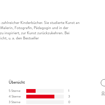
n zahlreicher Kinderbücher. Sie studierte Kunst an
 Malerin, Fotografin, Pädagogin und in der
zu inspiriert, zur Kunst zurückzukehren. Bei
cht, u. a. den Bestseller
dienabschluss als Musikproduzent mit Hannes
und Jazzmusikern. Zudem produzierte er
Übersicht
. Seine Produktionen erhielten zahlreiche
nd Musikautor Kinderlieder, Instrumentalmusik
5 Sterne
1
ch- und Musikproduktionen bei JUMBO erscheinen.
4 Sterne
3
 Verlags verantwortet er die Programme
3 Sterne
0
 Hamburg und ist Mitglied des PEN-Zentrum