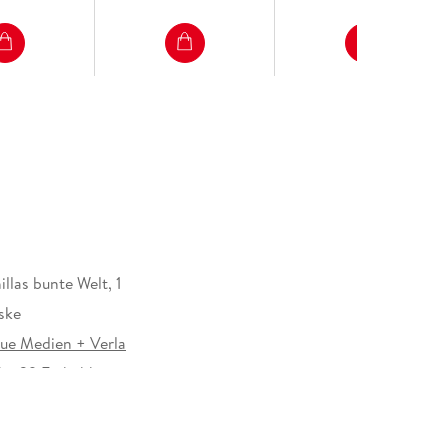
llas bunte Welt, 1
ske
ue Medien + Verla
., 39 Farbabb.
5 mm
lagsgruppe GmbH, Neumühlen 17, 22763 Hamburg,