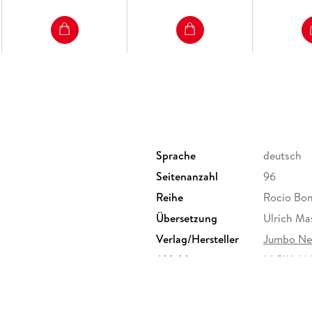
Sprache
deutsch
Seitenanzahl
96
Reihe
Rocio Boni
Übersetzung
Ulrich Ma
Verlag/Hersteller
Jumbo Ne
Abbildungen
14 SW-Abb
Größe (L/B/H)
197/145/1
Herstelleradresse
Edel Ver