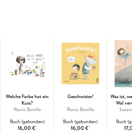
noch lebende Vampir
!
Die neue Reihe von Bestseller-Autorin Roci
Mit Illustrationen, die zum Gruseln einladen
Welche Farbe hat ein
Geschwister!
Was ist, w
Kuss?
Wal ver
Rocio Bonilla
Rocio Bonilla
Susan
Buch (gebunden)
Buch (gebunden)
Buch (
16,00 €
16,00 €
17,
*
*