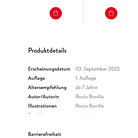
Produktdetails
Erscheinungsdatum
03. September 2025
Auflage
1. Auflage
Altersempfehlung
ab 7 Jahre
Autor/Autorin
Rocio Bonilla
Illustrationen
Rocio Bonilla
Produktart
gebunden
Gewicht
246 g
ISBN
9783833750106
Barrierefreiheit