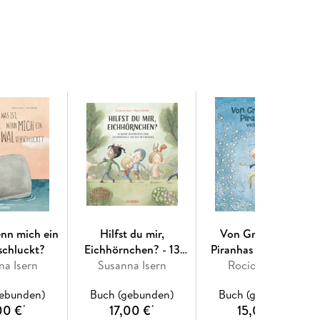
o Bonilla
enn mich ein
Hilfst du mir,
Von Großeltern,
schluckt?
Eichhörnchen? - 13
Piranhas und vielem
na Isern
kleine Geschichten über
Susanna Isern
Rocio Bonilla
mehr
Zusammenhalt und das
gebunden)
Buch (gebunden)
Buch (gebunden)
Miteinander
00 €
17,00 €
15,00 €
*
*
*