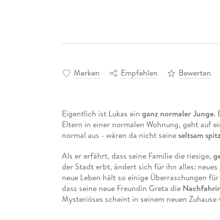
Merken
Empfehlen
Bewerten
Eigentlich ist Lukas ein
ganz normaler Junge
.
Eltern in einer normalen Wohnung, geht auf ei
normal aus - wären da nicht seine
seltsam spi
Als er erfährt, dass seine Familie die riesige,
ge
der Stadt erbt, ändert sich für ihn alles: neu
neue Leben hält so einige Überraschungen für i
dass seine neue Freundin Greta die
Nachfahri
Mysteriöses scheint in seinem neuen Zuhause v
Gretas Hilfe das Geheimnis um das große Anw