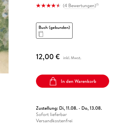
Fremdsprachige Bücher
n Lernhilfen
 Jugendbücher
eiber
Hörbuch Downloads im Bundle
(
4 Bewertungen
)
15
cher
 Vergleich
 Puzzlezubehör
Lernen
New Adult
STABILO
Taschenbücher
hilfen
hriller
 Backen
er
lender
Ratgeber
op
hriller
Romance
Buch (gebunden)
Sachbücher
precher:innen
Science Fiction
Fremdsprachige Bücher
12,00 €
inkl. Mwst.
In den Warenkorb
Zustellung:
Di, 11.08. - Do, 13.08.
Sofort lieferbar
Versandkostenfrei