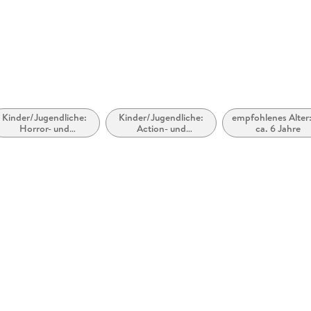
kontakt@
Kinder/Jugendliche:
Kinder/Jugendliche:
empfohlenes Alter:
Horror- und
Action- und
ca. 6 Jahre
Geistergeschichten
Abenteuergeschichten