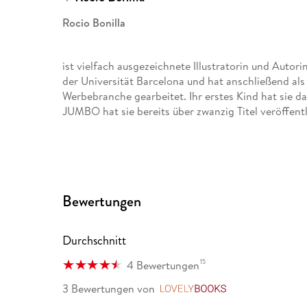
Rocio Bonilla
ist vielfach ausgezeichnete Illustratorin und Autori
der Universität Barcelona und hat anschließend als
Werbebranche gearbeitet. Ihr erstes Kind hat sie da
JUMBO hat sie bereits über zwanzig Titel veröffentli
Welche Farbe hat ein Kuss?
Ulrich Maske
Bewertungen
, geboren in Hannover, arbeitete nach seinem Stu
Wader sowie vielen international namhaften Folk- 
Durchschnitt
Hörbücher und Hörspiele für Kinder und Erwachsene
Auszeichnungen. Ulrich Maske schreibt als Text- u
15
4 Bewertungen
und Gedichte, die neben seinen Hörspiel-, Hörbu
Als Mitbegründer und Programmleitung des JUMBO
3 Bewertungen
von
LovelyBooks
JUMBO, GOYA, GOYAlibre und GOYALiT. Er lebt in