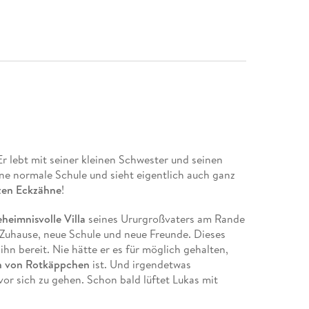
 Er lebt mit seiner kleinen Schwester und seinen
ne normale Schule und sieht eigentlich auch ganz
tzen Eckzähne
!
heimnisvolle Villa
seines Ururgroßvaters am Rande
es Zuhause, neue Schule und neue Freunde. Dieses
hn bereit. Nie hätte er es für möglich gehalten,
n von Rotkäppchen
ist. Und irgendetwas
or sich zu gehen. Schon bald lüftet Lukas mit
esen und um seinen Ururgroßvater - der
letzte,