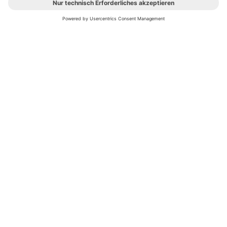
Haben Sie Fragen?
Wir sind 24 Stunden für Sie da.
Allgemeine Anfragen
+49 (0) 251 / 5 30 93 30
eBook & eReader: Mo-Fr 9-18, Sa 9:30-18 Uhr
+49 (0) 251 / 5 30 94 44
Kontakt per E-Mail
info@thalia.de
Anfragen per Chat
Service Chat starten
Vertrag widerrufen
Über Thalia