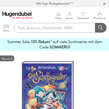
100 Tage Rückgaberecht***
Abholung in über 100 Filialen
Filiale
Konto
Merkzettel
Warenkorb
Hugendubel
Menu
Summer Sale:
13% Rabatt
auf viele Sortimente mit dem
12
mehr
Code
SOMMER13
erfahren
Band 3