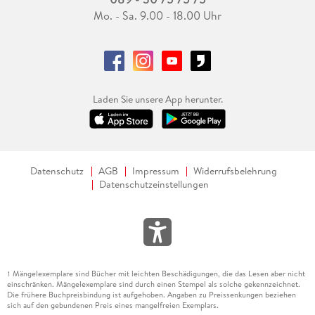
Mo. - Sa. 9.00 - 18.00 Uhr
Laden Sie unsere App herunter.
Datenschutz
AGB
Impressum
Widerrufsbelehrung
Datenschutzeinstellungen
Mängelexemplare sind Bücher mit leichten Beschädigungen, die das Lesen aber nicht
1
einschränken. Mängelexemplare sind durch einen Stempel als solche gekennzeichnet.
Die frühere Buchpreisbindung ist aufgehoben. Angaben zu Preissenkungen beziehen
sich auf den gebundenen Preis eines mangelfreien Exemplars.