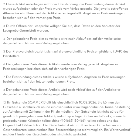
Diese Artikel unterliegen nicht der Preisbindung, die Preisbindung dieser Artikel
2
wurde aufgehoben oder der Preis wurde vom Verlag gesenkt. Die jeweils zutreffende
Alternative wird Ihnen auf der Artikelseite dargestellt. Angaben zu Preissenkungen
beziehen sich auf den vorherigen Preis.
Durch Öffnen der Leseprobe willigen Sie ein, dass Daten an den Anbieter der
3
Leseprobe übermittelt werden.
Der gebundene Preis dieses Artikels wird nach Ablauf des auf der Artikelseite
4
dargestellten Datums vom Verlag angehoben.
Der Preisvergleich bezieht sich auf die unverbindliche Preisempfehlung (UVP) des
5
Herstellers.
Der gebundene Preis dieses Artikels wurde vom Verlag gesenkt. Angaben zu
6
Preissenkungen beziehen sich auf den vorherigen Preis.
Die Preisbindung dieses Artikels wurde aufgehoben. Angaben zu Preissenkungen
7
beziehen sich auf den letzten gebundenen Preis.
Der gebundene Preis dieses Artikels wird nach Ablauf des auf der Artikelseite
8
dargestellten Datums vom Verlag angehoben.
Ihr Gutschein SOMMER13 gilt bis einschließlich 10.08.2026. Sie können den
12
Gutschein ausschließlich online einlösen unter www.hugendubel.de. Keine Bestellung
zur Abholung mit Zahlung in der Filiale möglich. Der Gutschein ist nicht gültig für
gesetzlich preisgebundene Artikel (deutschsprachige Bücher und eBooks) sowie für
preisgebundene Kalender, tolino shine (4016621130466), tolino select und das
Hugendubel Hörbuch Abo. Der Gutschein ist nicht mit anderen Gutscheinen und
Geschenkkarten kombinierbar. Eine Barauszahlung ist nicht möglich. Ein Weiterverkauf
und der Handel des Gutscheincodes sind nicht gestattet.