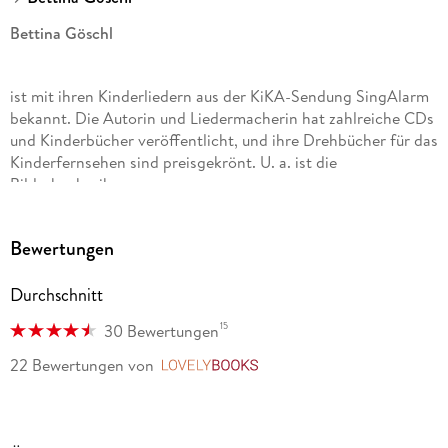
Bettina Göschl
ist mit ihren Kinderliedern aus der KiKA-Sendung SingAlarm
bekannt. Die Autorin und Liedermacherin hat zahlreiche CDs
und Kinderbücher veröffentlicht, und ihre Drehbücher für das
Kinderfernsehen sind preisgekrönt. U. a. ist die
Bilderbuchreihe
Paffi
Bewertungen
bei JUMBO erschienen, ebenso wie die erfolgreiche
Durchschnitt
Kinderbuchreihe
15
30 Bewertungen
Die Nordseedetektive
22 Bewertungen
von
LovelyBooks
, die sie gemeinsam mit Klaus-Peter Wolf schreibt.
Franziska Harvey