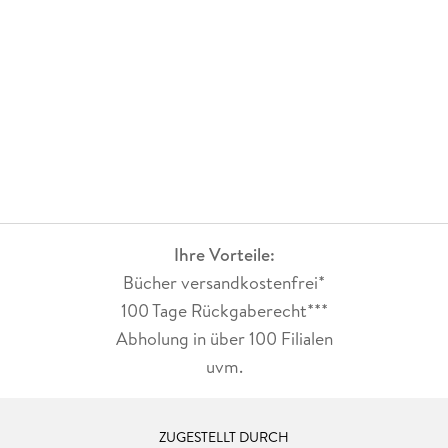
Menge Abwechslung, die mit einer Reise nach Irland sowie
der Einführung eines neuen Charakters daherkommt. Die
beiden Schiffsgeister Fregatz und Faugaz sorgen natürlich
auch wieder für den ein oder anderen humorvollen Moment
in der Menschenwelt, die doch manches Mal so fremd für sie
ist. Und auch die Gefahr durch den Zauberkraken Octavolus
wird immer greifbarer.
Ihre Vorteile:
Bücher versandkostenfrei*
100 Tage Rückgaberecht***
Abholung in über 100 Filialen
uvm.
ZUGESTELLT DURCH