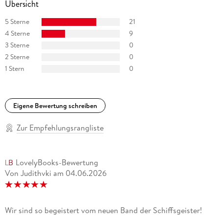
Übersicht
5 Sterne
21
wurde 1968 in Frankfurt am Main geboren, verbrachte jedoch
4 Sterne
9
einen Großteil ihrer Kindheit in Argentinien. Sie studierte
3 Sterne
0
Grafikdesign an der Fachhochschule Wiesbaden und arbeitet
2 Sterne
0
seitdem als freie Illustratorin, insbesondere für Kinderbücher.
1 Stern
0
Bei JUMBO hat sie bereits zahlreiche Kinderbücher illustriert,
darunter die Reihen
Die Nordseedetektive
Eigene Bewertung schreiben
und
Zur Empfehlungsrangliste
Die Wunderzwillinge
LovelyBooks-Bewertung
. Bei GOYA schmückt ihre Kunst mehrere Gedichtbände.
Von Judithvki
am
04.06.2026
Wir sind so begeistert vom neuen Band der Schiffsgeister!