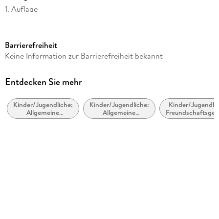
1. Auflage
Seitenanzahl
208
Barrierefreiheit
Altersempfehlung
Keine Information zur Barrierefreiheit bekannt
ab 8 Jahre
Reihe
Entdecken Sie mehr
Die Schiffsgeister, 3
Kinder/Jugendliche:
Kinder/Jugendliche:
Kinder/Jugendlic
Autor/Autorin
Allgemeine
Allgemeine
Freundschaftsges
Bettina Göschl
Interessen:
Interessen:
übernatürliche und
Zombies, Geister
Illustrationen
mythologische
und Untote
Wesen
Franziska Harvey
Verlag/Hersteller
Jumbo Neue Medien + Verla
Produktart
gebunden
Gewicht