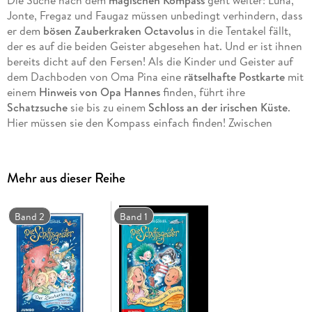
Jonte, Fregaz und Faugaz müssen unbedingt verhindern, dass
er dem
bösen Zauberkraken Octavolus
in die Tentakel fällt,
der es auf die beiden Geister abgesehen hat. Und er ist ihnen
bereits dicht auf den Fersen! Als die Kinder und Geister auf
dem Dachboden von Oma Pina eine
rätselhafte Postkarte
mit
einem
Hinweis von Opa Hannes
finden, führt ihre
Schatzsuche
sie bis zu einem
Schloss an der irischen Küste
.
Hier müssen sie den Kompass einfach finden! Zwischen
Feenpfaden
und
Geheimverstecken
ist das aber leichter
gesagt als getan. Und dann treibt im Schloss auch noch ein
Gespenst
sein Unwesen . . .
Mehr aus dieser Reihe
Band 2
Band 1