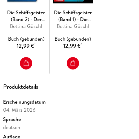
Die Schiffsgeister
Die Schiffsgeister
(Band 2) - Der
(Band 1) - Die
Bettina Göschl
Zauberkrake
Bettina Göschl
geheimnisvolle
Flasche
Buch (gebunden)
Buch (gebunden)
12,99 €
12,99 €
*
*
Produktdetails
Erscheinungsdatum
04. März 2026
Sprache
deutsch
Auflage