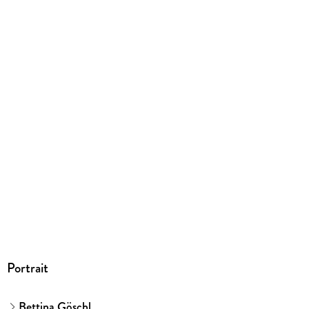
360 g
Größe (L/B/H)
199/132/23 mm
ISBN
9783833750663
Herstelleradresse
Edel Verlagsgruppe GmbH, Neumühlen 17, 22763 Hamburg,
kontakt@edelverlagsgruppe.de
Portrait
Bettina Göschl